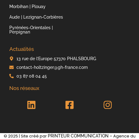
Morbihan | Plouay
Aude | Lezignan-Corbières
Pyrénées-Orientales |
Perpignan
Actualités
13 rue de l’Europe 57370 PHALSBOURG
contact-holtzinger@gh-france.com
03 87 08 04 45
Nos réseaux
© 2025 | Site créé par
– Agence du
PRINTEUR COMMUNICATION