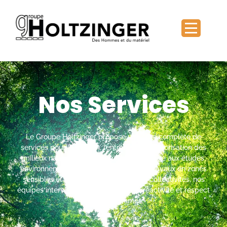
Nos Services
Le Groupe Holtzinger propose une offre complète de
services pour la gestion, l’entretien et la valorisation des
milieux naturels et aménagés. De l’élagage aux études
environnementales, en passant par les travaux en zones
sensibles et les interventions pour les collectivités, nos
équipes interviennent avec expertise, réactivité et respect
des écosystèmes.